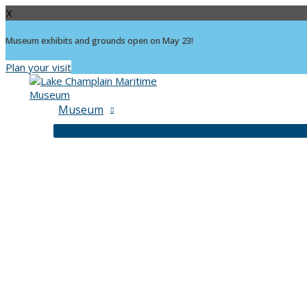
X
Museum exhibits and grounds open on May 23!
Plan your visit
Skip
to
content
Museum